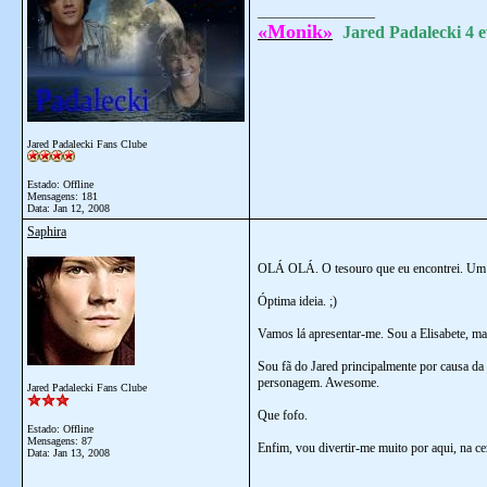
__________________
«Monik»
Jared Padalecki 4 e
Jared Padalecki Fans Clube
Estado: Offline
Mensagens: 181
Data:
Jan 12, 2008
Saphira
OLÁ OLÁ. O tesouro que eu encontrei. Um f
Óptima ideia. ;)
Vamos lá apresentar-me. Sou a Elisabete, m
Sou fã do Jared principalmente por causa d
personagem. Awesome.
Jared Padalecki Fans Clube
Que fofo.
Estado: Offline
Mensagens: 87
Enfim, vou divertir-me muito por aqui, na cer
Data:
Jan 13, 2008