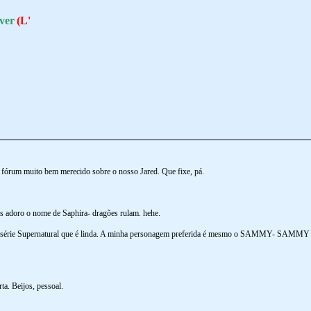
ver
(L'
órum muito bem merecido sobre o nosso Jared. Que fixe, pá.
as adoro o nome de Saphira- dragões rulam. hehe.
a série Supernatural que é linda. A minha personagem preferida é mesmo o SAMMY- SAMMY rules
ta. Beijos, pessoal.