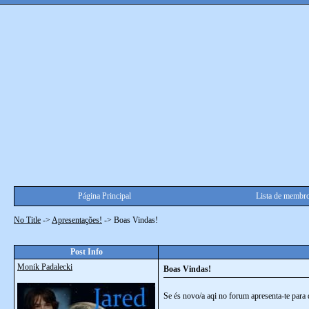
Página Principal
Lista de membr
No Title
->
Apresentações!
->
Boas Vindas!
Post Info
Monik Padalecki
Boas Vindas!
Se és novo/a aqi no forum apresenta-te par