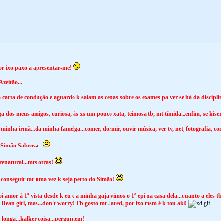
por ixo paxo a apresentar-me!
zeitão...
 carta de condução e aguardo k saiam as cenas sobre os exames pa ver se há da disciplin
a dos meus amigos, curiosa, às xs um pouco xata, teimosa tb, mt tímida...enfim, se ki
nha irmã...da minha famelga...comer, dormir, ouvir música, ver tv, net, fotografia, con
 Simão Sabrosa...
renatural...mts otras!
 conseguir tar uma vez k seja perto do Simão!
oi amor à 1ª vista desde k eu e a minha gaja vimos o 1º epi na casa dela...quanto a eles tb
Dean girl, mas...don't worry! Tb gosto mt Jared, por ixo msm é k tou aki!
i longa...kalker coisa...perguntem!