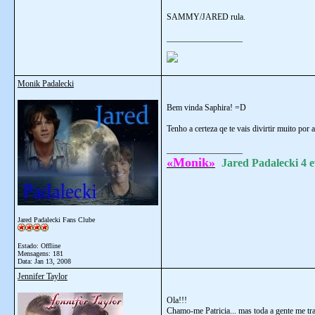
SAMMY/JARED rula.
__________________
Monik Padalecki
Bem vinda Saphira! =D
Tenho a certeza qe te vais divirtir muito por 
__________________
«Monik»
Jared Padalecki 4 e
Jared Padalecki Fans Clube
Estado: Offline
Mensagens: 181
Data:
Jan 13, 2008
Jennifer Taylor
Ola!!!
Chamo-me Patricia... mas toda a gente me tra