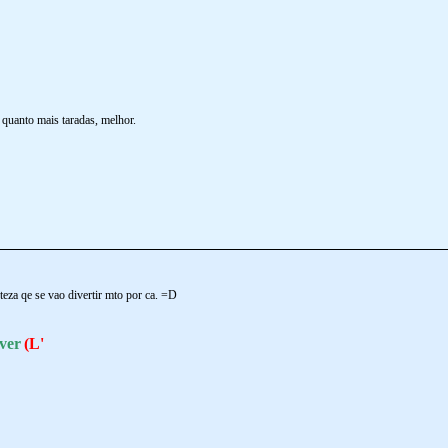
E quanto mais taradas, melhor.
eza qe se vao divertir mto por ca. =D
ver
(L'