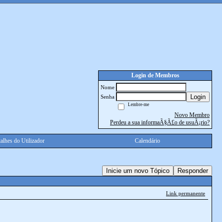
Login de Membros
Nome
Login
Senha
Lembre-me
Novo Membro
Perdeu a sua informaÃ§Ã£o de usuÃ¡rio?
alhes do Utilizador
Calendário
Inicie um novo Tópico
Responder
Link permanente