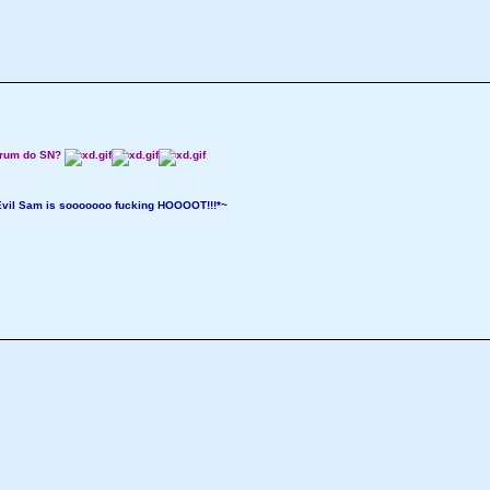
orum do SN?
.. Evil Sam is sooooooo fucking HOOOOT!!!*~