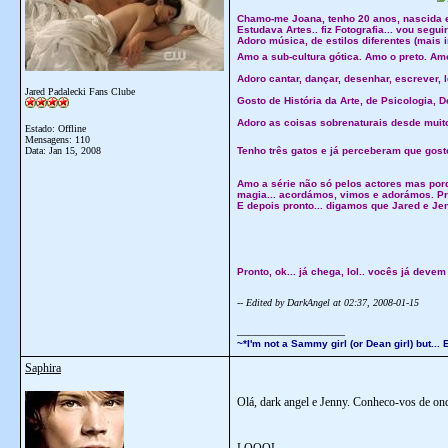
Chamo-me Joana, tenho 20 anos, nascida e
Estudava Artes.. fiz Fotografia... vou seguir
Adoro música, de estilos diferentes (mais 
Amo a sub-cultura gótica. Amo o preto. Am
Adoro cantar, dançar, desenhar, escrever, le
Jared Padalecki Fans Clube
Gosto de História da Arte, de Psicologia, D
Adoro as coisas sobrenaturais desde muit
Estado: Offline
Mensagens: 110
Data:
Jan 15, 2008
Tenho três gatos e já perceberam que gos
Amo a série não só pelos actores mas porq
magia... acordámos, vimos e adorámos. P
E depois pronto... digamos que Jared e Jen
Pronto, ok... já chega, lol.. vocês já devem
-- Edited by DarkAngel at 02:37, 2008-01-15
__________________
~*I'm not a Sammy girl (or Dean girl) but.
Saphira
Olá, dark angel e Jenny. Conheco-vos de o