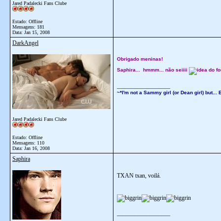
Jared Padalecki Fans Clube
Estado: Offline
Mensagens: 181
Data:
Jan 15, 2008
DarkAngel
Obrigado meninas!
Saphira... hmmm... não seiiii
do f
__________________
~*I'm not a Sammy girl (or Dean girl) but.
Jared Padalecki Fans Clube
Estado: Offline
Mensagens: 110
Data:
Jan 16, 2008
Saphira
TXAN txan, voilá.
__________________