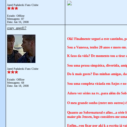
Jared Padalecki Fans Clube
Estado: Offline
Mensagens: 87
Data:
Jan 16, 2008
crazy_angel17
Olá! Finalmente xeguei a este cantinho, 
Sou a Vanessa, tenho 20 anos e moro em A
K faxo da vida? De momento tou a tirar a
Sou uma pexoa simpática, divertida, amig
Jared Padalecki Fans Clube
Do k mais gosto? Das minhas amigas, da mi
Estado: Offline
Mensagens: 68
Sou uma completa viciada em Anjos e no
Data:
Jan 18, 2008
Adoro ver séries na tv...para além do Sob
O meu grande sonho (entre mts outros) é
Quanto ao Sobrenatural e afins...a série f
maior plo Jensen, logo considero-me uma 
Enfim...vou ficar por aki k a escrita já va