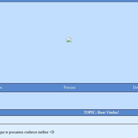
os
Procura
Det
TOPIC: Boas Vindas!
a que te possamos conhecer melhor =D