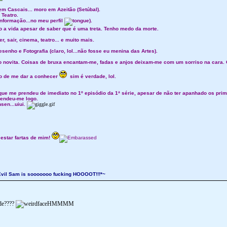
m Cascais... moro em Azeitão (Setúbal).
 Teatro.
informação...no meu perfil
).
o a vida apesar de saber que é uma treta. Tenho medo da morte.
r, sair, cinema, teatro... e muito mais.
esenho e Fotografia (claro, lol...não fosse eu menina das Artes).
o novita. Coisas de bruxa encantam-me, fadas e anjos deixam-me com um sorriso na cara. 
to de me dar a conhecer
sim é verdade, lol.
ue me prendeu de imediato no 1º episódio da 1ª série, apesar de não ter apanhado os pri
rendeu-me logo.
sen...uiui.
 estar fartas de mim!
.. Evil Sam is sooooooo fucking HOOOOT!!!*~
nde????
HMMMM