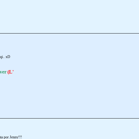
aqi.. xD
ver
(L'
ta por Jenny!!!