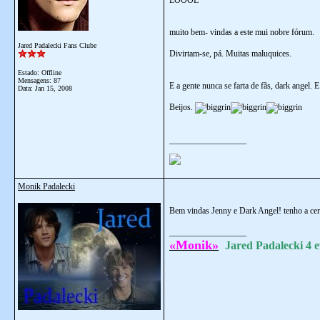
LOOOL
muito bem- vindas a este mui nobre fórum.
Jared Padalecki Fans Clube
Divirtam-se, pá. Muitas maluquices.
Estado: Offline
Mensagens: 87
E a gente nunca se farta de fãs, dark angel. 
Data:
Jan 15, 2008
Beijos.
__________________
Monik Padalecki
Bem vindas Jenny e Dark Angel! tenho a cert
__________________
«Monik»
Jared Padalecki 4 e