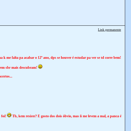
Link permanente
a k me falta pa acabar o 12º ano, dps se houver é estudar pa ver se td corre bem!
serem sbr mais descubram!
certos...
 foi!
Tb, kem resiste? E gosto dos dois óbvio, mas ñ me levem a mal, a panca é