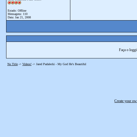
Estado: Offline
Mensagens: 110
Data:
Jan 21, 2008
Faça o loggi
No Title
->
Videos!
->
Jared Padalecki - My God He's Beautiful
Create your o