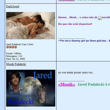
DarkAngel
Hmmm... Monik... o video não dá
Diz que não está disponivel!
__________________
~*I'm not a Sammy girl (or Dean girl) but.
Jared Padalecki Fans Clube
Estado: Offline
Mensagens: 110
Data:
Jan 15, 2008
Monik Padalecki
eu vou tentar postar outra vex..
__________________
«Monik»
Jared Padalecki 4 e