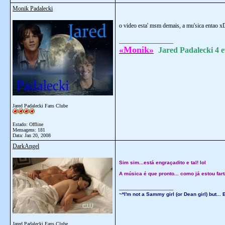
Monik Padalecki
o video esta' msm demais, a mu'sica entao x
__________________
«Monik»
Jared Padalecki 4 e
Jared Padalecki Fans Clube
Estado: Offline
Mensagens: 181
Data:
Jan 20, 2008
DarkAngel
Sim sim...está engraçadito e tal! lol
A música é que pronto... como já estou fa
__________________
~*I'm not a Sammy girl (or Dean girl) but.
Jared Padalecki Fans Clube