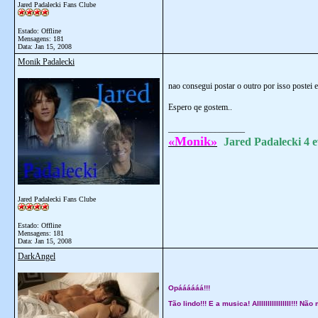
Jared Padalecki Fans Clube
Estado: Offline
Mensagens: 181
Data:
Jan 15, 2008
Monik Padalecki
nao consegui postar o outro por isso postei 
Espero qe gostem..
__________________
«Monik»
Jared Padalecki 4 e
Jared Padalecki Fans Clube
Estado: Offline
Mensagens: 181
Data:
Jan 15, 2008
DarkAngel
Opáááááá!!!
Tão lindo!!! E a musica! AIIIIIIIIIIIIIIII!!! 