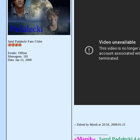
Jared Padalecki Fans Clube
Estado: Offline
Mensagens: 181
Data:
Jan 12, 2008
-- Edited by Monik at 20:34, 2008-01-15
__________________
«Monik»
Jared Padalecki 4 e