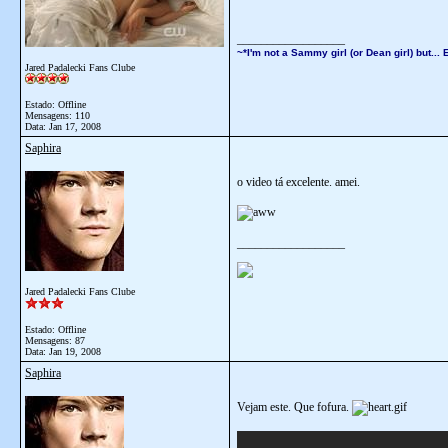
__________________
~*I'm not a Sammy girl (or Dean girl) but.
Jared Padalecki Fans Clube
Estado: Offline
Mensagens: 110
Data:
Jan 17, 2008
Saphira
o video tá excelente. amei.
__________________
Jared Padalecki Fans Clube
Estado: Offline
Mensagens: 87
Data:
Jan 19, 2008
Saphira
Vejam este. Que fofura.