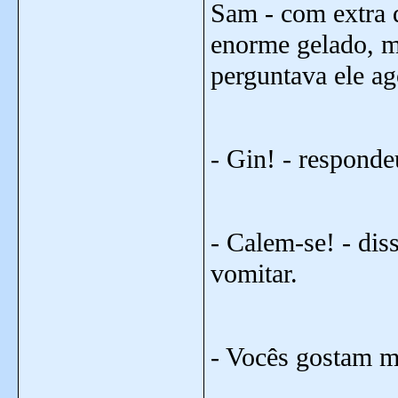
Sam - com extra q
enorme gelado, m
perguntava ele ag
- Gin! - respon
- Calem-se! - diss
vomitar.
- Vocês gostam m