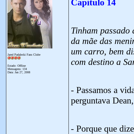
Capitulo 14
Tinham passado d
da mãe das meni
um carro, bem dis
Jared Padalecki Fans Clube
com destino a Sa
Estado: Offline
Mensagens: 134
Data:
Jan 27, 2008
- Passamos a vida 
perguntava Dean,
- Porque que dize