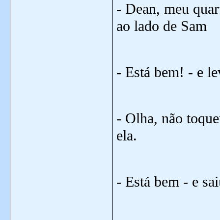
- Dean, meu quart
ao lado de Sam
- Está bem! - e l
- Olha, não toqu
ela.
- Está bem - e sai