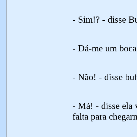
- Sim!? - disse B
- Dá-me um bocad
- Não! - disse bu
- Má! - disse ela
falta para chegar