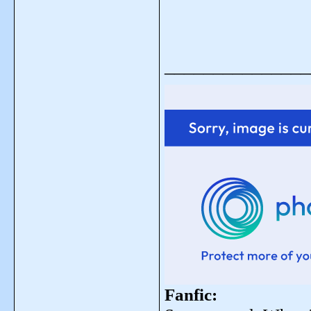
_______________
Fanfic: