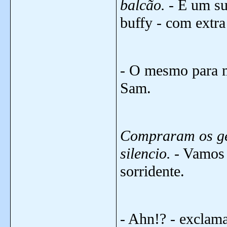
balcão.
- É um su
buffy - com extra
- O mesmo para m
Sam.
Compraram os ge
silencio.
- Vamos 
sorridente.
- Ahn!? - excla