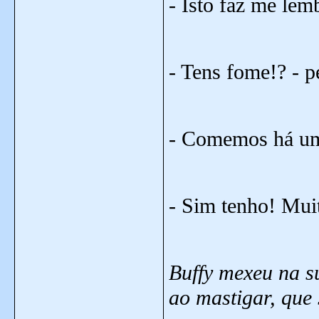
- Isto faz me lem
- Tens fome!? - 
- Comemos há um
- Sim tenho! Muit
Buffy mexeu na s
ao mastigar, que 